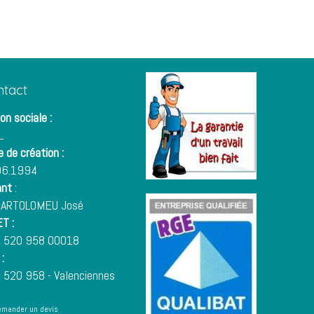
ntact
on sociale :
L
 de création :
06.1994
ant
:
BARTOLOMEU José
T :
 520 958 00018
:
 520 958 - Valenciennes
emander un devis