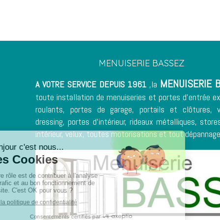
MENUISERIE BASSEZ
MENUISERIE 
A VOTRE SERVICE DEPUIS 1961
,la
toute installation de menuiseries et
portes d'entrée
ex
roulants, portes de garage, portails et clôtures, 
dressing, portes d'intérieur,
rideaux métalliques
, store
intérieur, velux, toutes motorisations et tout dépannages